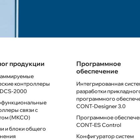
Ваканси
Выполне
Обратная
лог продукции
Программное
Карта са
обеспечение
аммируемые
еские контроллеры
Интегрированная систе
 DCS-2000
разработки прикладног
программного обеспеч
функциональные
CONT-Designer 3.0
оллеры связи с
том (МКСО)
Программное обеспече
CONT-ES Control
и и блоки общего
нения
Конфигуратор систем