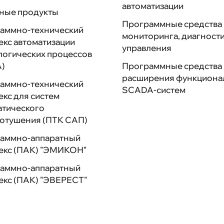
автоматизации
ные продукты
Программные средства
аммно-технический
мониторинга, диагности
екс автоматизации
управления
логических процессов
А)
Программные средства
расширения функциона
аммно-технический
SCADA-систем
екс для систем
атического
отушения (ПТК САП)
аммно-аппаратный
екс (ПАК) "ЭМИКОН"
аммно-аппаратный
екс (ПАК) "ЭВЕРЕСТ"