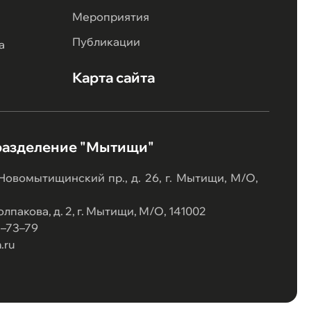
Мероприятия
Публикации
а
Карта сайта
разделение "Мытищи"
 Новомытищинский пр., д. 26, г. Мытищи, М/О,
лпакова, д. 2, г. Мытищи, М/О, 141002
07–73–79
.ru