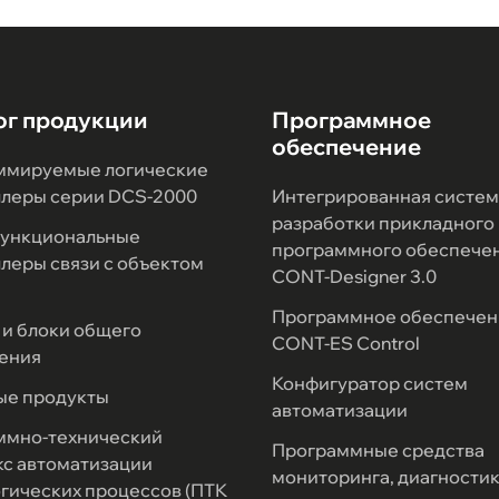
ог продукции
Программное
обеспечение
ммируемые логические
ллеры серии DCS-2000
Интегрированная систем
разработки прикладного
ункциональные
программного обеспече
леры связи с объектом
CONT-Designer 3.0
Программное обеспечен
и блоки общего
CONT-ES Control
ения
Конфигуратор систем
ые продукты
автоматизации
ммно-технический
Программные средства
с автоматизации
мониторинга, диагностик
гических процессов (ПТК