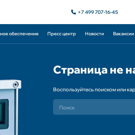
+7 499 707-16-45
ное обеспечение
Пресс центр
Новости
Вакансии
О компа
тнеры
ванная система
Мероприятия
граторы
и прикладного
Публикации
Каталог 
ного обеспечения
Страница не н
gner 3.0
ное обеспечение
Програм
ontrol
атор систем
Воспользуйтесь поиском или кар
ации
Пресс це
ные средства
га, диагностики и
ия
ные средства
Новости
ия функционала
стем