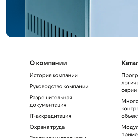
автоматического
пожаротушения (ПТК САП)
Программно-аппаратный
комплекс (ПАК) "ЭМИКОН"
Программно-аппаратный
комплекс (ПАК) "ЭВЕРЕСТ"
О компании
Ката
История компании
Прогр
логич
Руководство компании
серии
Разрешительная
Много
документация
контр
IT-аккредитация
объек
Охрана труда
Модул
приме
Заказчики и партнеры