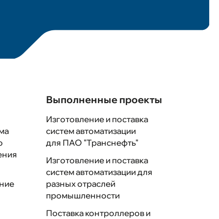
и
нные проекты
 связь
Выполненные проекты
йта
Изготовление и поставка
ма
систем автоматизации
о
для ПАО "Транснефть"
ения
Изготовление и поставка
систем автоматизации для
Техподдержка
ние
разных отраслей
промышленности
Поставка контроллеров и