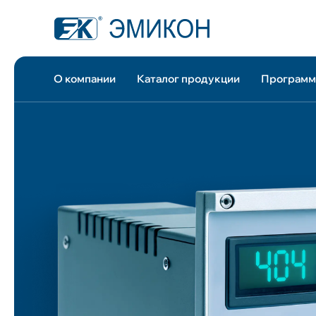
О компании
Каталог продукции
Программ
История компании
Программируемые логические
Заказчики и пар
Интегриро
Руководство компании
контроллеры серии DCS-2000
Системные инте
разработк
Разрешительная документация
Многофункциональные
Реквизиты
программ
IT-аккредитация
контроллеры связи с объектом
Контакты
CONT-Desi
Охрана труда
(МКСО)
Программ
Модули и блоки общего
CONT-ES C
применения
Конфигур
Архивные продукты
автоматиз
Программно-технический
Программ
комплекс автоматизации
мониторин
технологических процессов
управлен
(ПТК А)
Программ
Программно-технический
расширен
комплекс для систем
SCADA-си