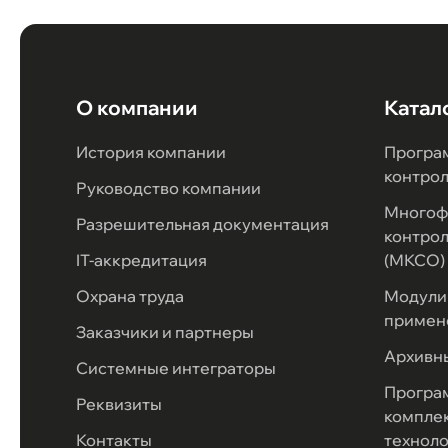
О компании
Катал
История компании
Програ
контро
Руководство компании
Многоф
Разрешительная документация
контрол
IT-аккредитация
(МКСО)
Охрана труда
Модули 
примен
Заказчики и партнеры
Архивн
Системные интеграторы
Програ
Реквизиты
комплек
Контакты
техноло