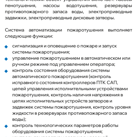
Выполненные проекты
пенотушения, насосы водотушения, резервуары
противопожарного запаса воды, электроприводные
задвижки, электроприводные дисковые затворы.
Обратная связь
Система автоматизации пожаротушения выполняет
Карта сайта
следующие функции:
сигнализация и оповещение о пожаре и запуск
системы пожаротушения;
управление пожаротушением в автоматическом или
ручном режиме под управлением оператора;
контроль состояния оборудования системы
автоматического пожаротушения (контроль
Техподдержка
исправного состояния контроллеров ПТК САП,
цепей управления исполнительными устройствами
пожаротушения, контроль наличия напряжения в
цепях исполнительных устройств затворов и
задвижек системы пожаротушения, контроль уровня
жидкости в резервуарах противопожарного запаса
воды);
контроль технологических параметров работы
оборудования системы пожаротушения;