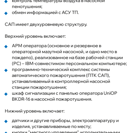
контроль температуры воздуха в насосной
пенотушения;
обмен информацией с АСУ ТП.
САП имеет двухуровневую структуру.
Верхний уровень включает:
АРМ оператора (основное и резервное в
операторной мазутной насосной, и одно место в
пождепо), реализованное на базе рабочей станции
(РС) – IBM-совместимом персональном компьютере;
программно-технический комплекс системы
автоматического пожаротушения (ПТК САП),
устанавливаемый в контроллерной насосной
станции пожаротушения;
шкаф сигнализации с панелью оператора UniOP
BKDR-16 в насосной пожаротушения.
Нижний уровень включает:
датчики и другие приборы, электроаппаратуру и
изделия, устанавливаемые по месту;
кнопки "местного управления" исполнительными