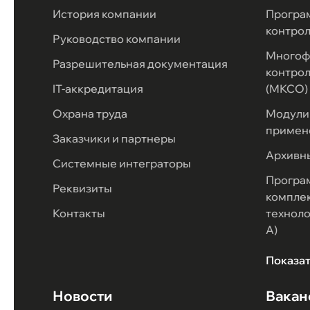
История компании
Програ
контро
Руководство компании
Многоф
Разрешительная документация
контрол
IT-аккредитация
(МКСО)
Охрана труда
Модули 
примен
Заказчики и партнеры
Архивн
Системные интеграторы
Програ
Реквизиты
комплек
Контакты
техноло
А)
Показа
Новости
Вакан