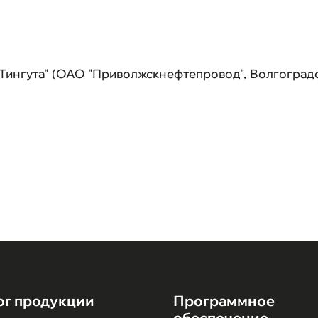
Ваканси
Выполне
ингута" (ОАО "Приволжскнефтепровод", Волгоград
Обратная
Карта са
ог продукции
Программное
обеспечение