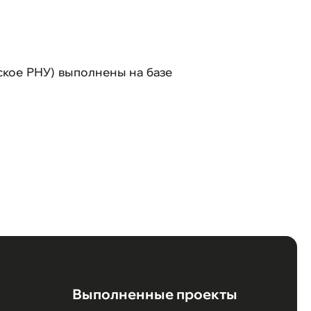
и
нные проекты
ское РНУ) выполнены на базе
 связь
йта
Техподдержка
Выполненные проекты