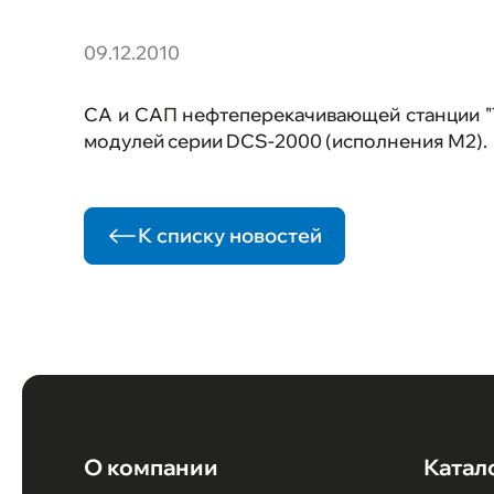
автоматического
пожаротушения (ПТК САП)
Программно-аппаратный
09.12.2010
комплекс (ПАК) "ЭМИКОН"
Программно-аппаратный
комплекс (ПАК) "ЭВЕРЕСТ"
СА и САП нефтеперекачивающей станции "Т
модулей серии DCS-2000 (исполнения М2).
К списку новостей
О компании
Катал