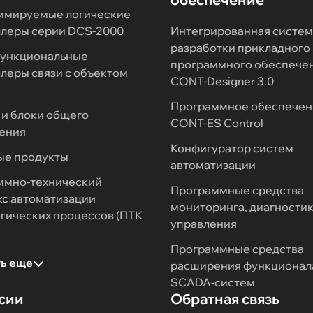
ммируемые логические
ллеры серии DCS-2000
Интегрированная систем
разработки прикладного
ункциональные
программного обеспече
леры связи с объектом
CONT-Designer 3.0
Программное обеспечен
и блоки общего
CONT-ES Control
ения
Конфигуратор систем
ые продукты
автоматизации
ммно-технический
Программные средства
с автоматизации
мониторинга, диагностик
гических процессов (ПТК
управления
Программные средства
ть еще
расширения функционал
SCADA-систем
сии
Обратная связь