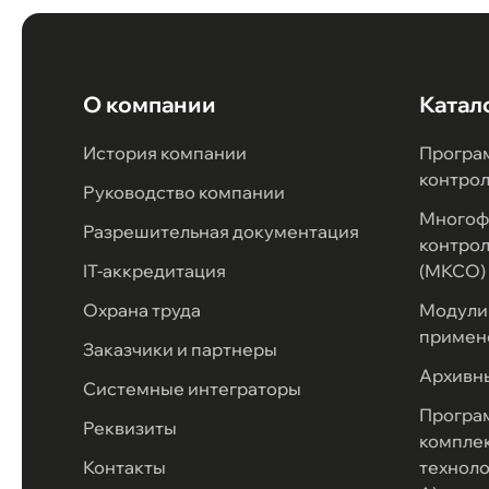
О компании
Катал
История компании
Програ
контро
Руководство компании
Многоф
Разрешительная документация
контрол
IT-аккредитация
(МКСО)
Охрана труда
Модули 
примен
Заказчики и партнеры
Архивн
Системные интеграторы
Програ
Реквизиты
комплек
Контакты
техноло