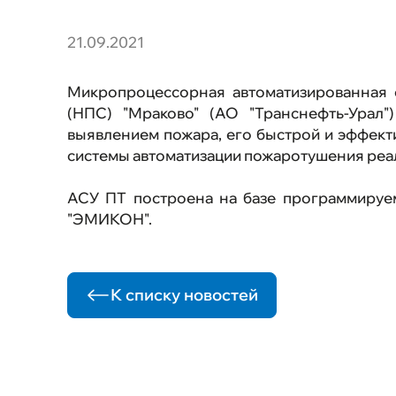
автоматического
пожаротушения (ПТК САП)
Программно-аппаратный
21.09.2021
комплекс (ПАК) "ЭМИКОН"
Программно-аппаратный
комплекс (ПАК) "ЭВЕРЕСТ"
Микропроцессорная автоматизированная 
(НПС) "Мраково" (АО "Транснефть-Урал"
выявлением пожара, его быстрой и эффект
системы автоматизации пожаротушения реал
АСУ ПТ построена на базе программируе
"ЭМИКОН".
К списку новостей