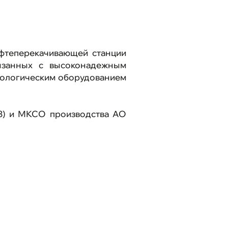
и
нные проекты
фтеперекачивающей станции
вязанных с высоконадежным
 связь
хнологическим оборудованием
йта
3) и МКСО производства АО
Техподдержка