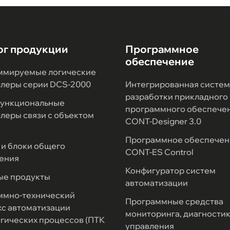
ог продукции
Программное
обеспечение
ммируемые логические
ллеры серии DCS-2000
Интегрированная систем
разработки прикладного
ункциональные
программного обеспече
леры связи с объектом
CONT-Designer 3.0
Программное обеспечен
и блоки общего
CONT-ES Control
ения
Конфигуратор систем
ые продукты
автоматизации
ммно-технический
Программные средства
с автоматизации
мониторинга, диагностик
гических процессов (ПТК
управления