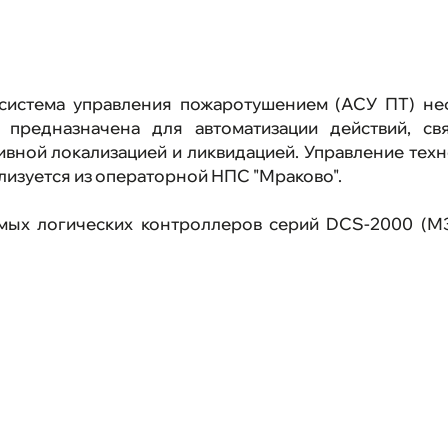
Ваканси
Выполне
система управления пожаротушением (АСУ ПТ) не
) предназначена для автоматизации действий, с
Обратная
ивной локализацией и ликвидацией. Управление те
изуется из операторной НПС "Мраково".
Карта са
мых логических контроллеров серий DCS-2000 (М