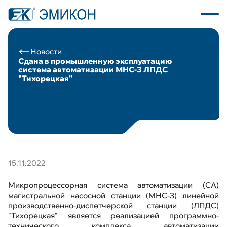
Новости
Сдана в промышленную эксплуатацию
система автоматизации МНС-3 ЛПДС
"Тихорецкая"
О компании
Каталог продукции
Программное обеспечение
Пресс центр
15.11.2022
Новости
Микропроцессорная система автоматизации (СА)
магистральной насосной станции (МНС-3) линейной
производственно-диспетчерской станции (ЛПДС)
Вакансии
"Тихорецкая" является реализацией программно-
технического комплекса автоматизации