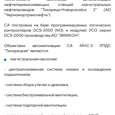
Выполненные проекты
нефтеперекачивающих станций магистральных
нефтепроводов "Тихорецк-Новоросийск 2" (АО
"Черномортранснефть").
Обратная связь
СА построена на базе программируемых логических
Карта сайта
контроллеров DCS-2000 (M3) и модулей УСО серии
DCS-2000 производства АО "ЭМИКОН".
Объектами автоматизации СА МНС-3 ЛПДС
"Тихорецкая" являются:
магистральная насосная:
Техподдержка
- централизованная система смазки и охлаждения
подшипников,
- система сбора утечек и дренажа,
- система беспромвальной вентиляции,
- система подпорной вентиляции,