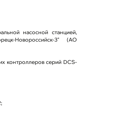
и
нные проекты
альной насосной станцией,
ецк-Новороссийск-3" (АО
 связь
ких контроллеров серий DCS-
йта
;
Техподдержка