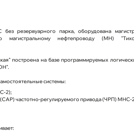
Ваканси
Выполне
 без резервуарного парка, оборудована магистр
 магистральному нефтепроводу (МН) "Тихор
Обратная
кая" построена на базе программируемых логичес
Карта са
ОН".
самостоятельные системы:
С-2);
 (САР) частотно-регулируемого привода (ЧРП) МНС-2
ивает: