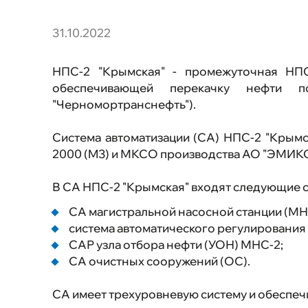
автоматического
пожаротушения (ПТК САП)
Программно-аппаратный
31.10.2022
комплекс (ПАК) "ЭМИКОН"
Программно-аппаратный
комплекс (ПАК) "ЭВЕРЕСТ"
НПС-2 "Крымская" - промежуточная НПС
обеспечивающей перекачку нефти по
"Черномортранснефть").
Система автоматизации (СА) НПС-2 "Крымс
2000 (M3) и МКСО производства АО "ЭМИК
В СА НПС-2 "Крымская" входят следующие 
СА магистральной насосной станции (МН
система автоматического регулирования
САР узла отбора нефти (УОН) МНС-2;
СА очистных сооружений (ОС).
СА имеет трехуровневую систему и обеспеч