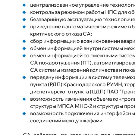
централизованное управление технолог
контроль за режимом работы НПС для об
безаварийную эксплуатацию технологиче
приведение в автоматическом режиме в 
критического отказа СА;
сбор информации о возникновении авари
обмен информацией внутри системы меж
обмен информацией со смежными система
СА пожаротушения (ПТ), автоматизирова
СА системы измерений количества и пока
передачу информации в систему телемех
пункта (РДП) Краснодарского РУМН, тер
диспетчерского пункта (ЦДП) ПАО "Транс
возможность изменения объема контрол
структуры МПСА МНС-2 и структуры про
возможность подключения интерфейсных 
соединений между шкафами.
СА работает как автономно под управле