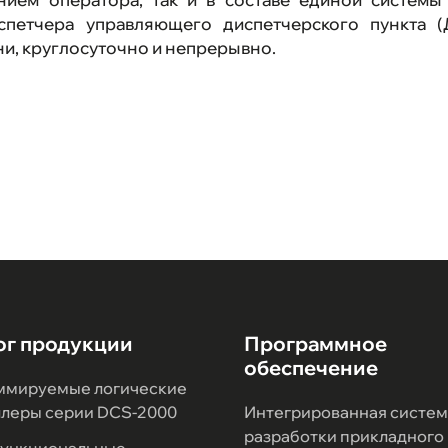
спетчера управляющего диспетчерского пункта 
и, круглосуточно и непрерывно.
ог продукции
Программное
обеспечение
ммируемые логические
ллеры серии DCS-2000
Интегрированная систем
разработки прикладного