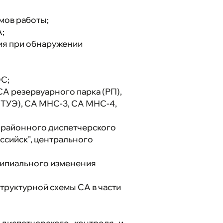
мов работы;
;
ия при обнаружении
С;
А резервуарного парка (РП),
СТУЭ), СА МНС-3, СА МНС-4,
, районного диспетчерского
ссийск", центрального
ципиального изменения
труктурной схемы СА в части
 диспетчерского контроля и