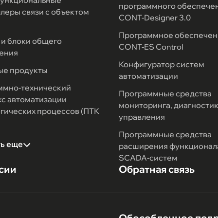
ункциональные
программного обеспече
леры связи с объектом
CONT-Designer 3.0
Программное обеспечен
и блоки общего
CONT-ES Control
ения
Конфигуратор систем
ые продукты
автоматизации
ммно-технический
Программные средства
с автоматизации
мониторинга, диагностик
гических процессов (ПТК
управления
Программные средства
ть еще
расширения функционал
SCADA-систем
сии
Обратная связь
Обособленное под