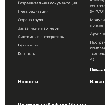
Многоф
Разрешительная документация
контрол
IT-аккредитация
(МКСО)
Охрана труда
Модули 
примен
Заказчики и партнеры
Архивн
Системные интеграторы
Програ
Реквизиты
комплек
Контакты
техноло
А)
Показа
Новости
Вакан
Центральный офис в Москве