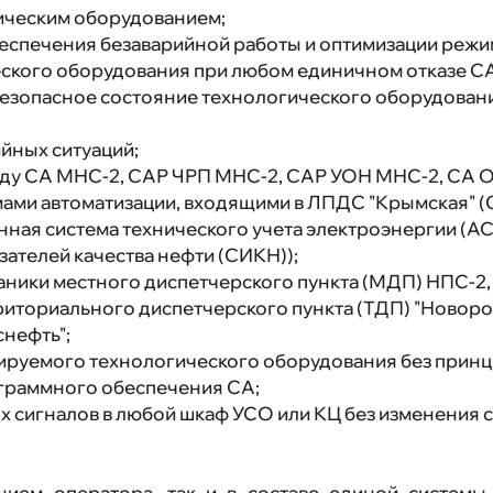
ическим оборудованием;
еспечения безаварийной работы и оптимизации режи
ского оборудования при любом единичном отказе СА
безопасное состояние технологического оборудован
йных ситуаций;
ду СА МНС-2, САР ЧРП МНС-2, САР УОН МНС-2, СА О
ми автоматизации, входящими в ЛПДС "Крымская" (С
нная система технического учета электроэнергии (А
зателей качества нефти (СИКН));
аники местного диспетчерского пункта (МДП) НПС-2
риториального диспетчерского пункта (ТДП) "Новоро
нефть";
ируемого технологического оборудования без прин
граммного обеспечения СА;
сигналов в любой шкаф УСО или КЦ без изменения с
нием оператора, так и в составе единой системы