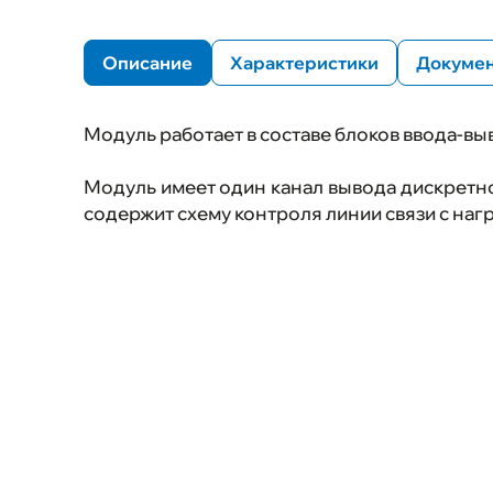
автоматического
пожаротушения (ПТК САП)
Программно-аппаратный
Описание
Характеристики
Докумен
комплекс (ПАК) "ЭМИКОН"
Программно-аппаратный
комплекс (ПАК) "ЭВЕРЕСТ"
Модуль работает в составе блоков ввода-в
Модуль имеет один канал вывода дискретно
содержит схему контроля линии связи с наг