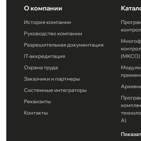
О компании
Катал
История компании
Програ
контро
Руководство компании
Многоф
Разрешительная документация
контрол
IT-аккредитация
(МКСО)
Охрана труда
Модули 
примен
Заказчики и партнеры
Архивн
Системные интеграторы
Програ
Реквизиты
комплек
Контакты
техноло
А)
Показа