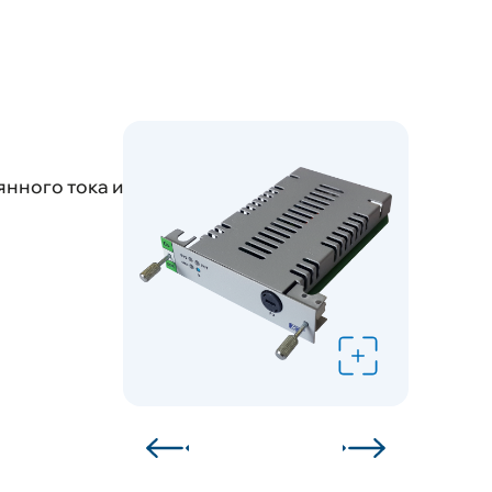
и
нные проекты
 связь
янного тока и
йта
Техподдержка