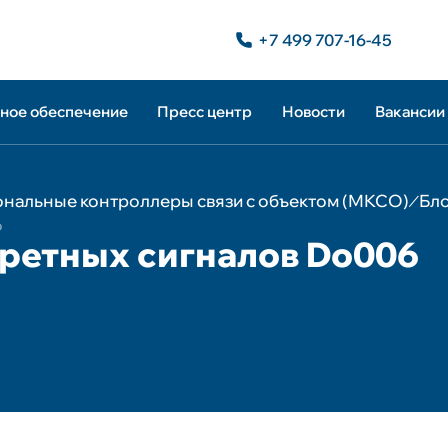
+7 499 707-16-45
ное обеспечение
Пресс центр
Новости
Вакансии
О компа
тнеры
ванная система
Мероприятия
граторы
и прикладного
Публикации
Каталог 
нальные контроллеры связи с объектом (МКСО)
Бло
ного обеспечения
6
gner 3.0
ретных сигналов Do006
ное обеспечение
Програм
ontrol
атор систем
ации
Пресс це
ные средства
га, диагностики и
ия
ные средства
Новости
ия функционала
стем