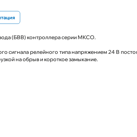
Ваканси
тация
Выполне
ывода (БВВ) контроллера серии МКСО.
Обратная
го сигнала релейного типа напряжением 24 В посто
рузкой на обрыв и короткое замыкание.
Карта са