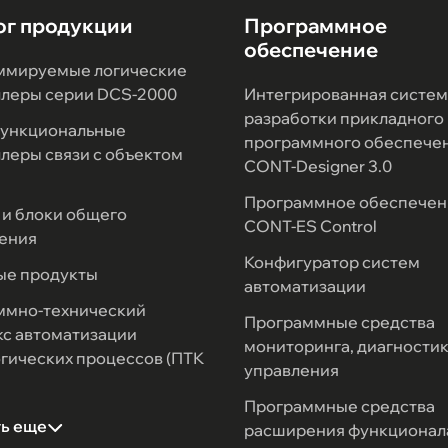
ог продукции
Программное
обеспечение
ммируемые логические
ллеры серии DCS-2000
Интегрированная систем
разработки прикладного
ункциональные
программного обеспече
леры связи с объектом
CONT-Designer 3.0
Программное обеспечен
и блоки общего
CONT-ES Control
ения
Конфигуратор систем
ые продукты
автоматизации
ммно-технический
Программные средства
с автоматизации
мониторинга, диагностик
гических процессов (ПТК
управления
Программные средства
ть еще
расширения функционал