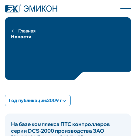
Главная
Новости
О компании
Каталог продукции
Программное обеспечение
Пресс центр
Год публикации:
2009 г
Новости
Все
На базе комплекса ПТС контроллеров
2025
Вакансии
серии DCS-2000 производства ЗАО
2024