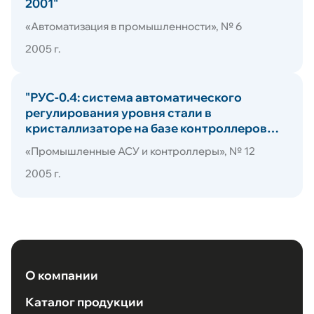
2015
2001"
Выполненные проекты
2014
«Автоматизация в промышленности», № 6
2013
Обратная связь
2012
2005 г.
2011
2010
Карта сайта
2009
"РУС-0.4: система автоматического
2008
регулирования уровня стали в
2007
кристаллизаторе на базе контроллеров
2006
2005
ЭМИКОН и SCADA-системы Trace Mode"
«Промышленные АСУ и контроллеры», № 12
2003
2002
2005 г.
Техподдержка
2001
2000
1999
1998
1997
1996
1995
О компании
1994
Каталог продукции