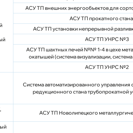
АСУ ТП внешних энергообъектов для сорт
АСУ ТП прокатного стана
й
АСУ ТП установки непрерывной разлив
АСУ ТП УНРС №3
рый
АСУ ТП шахтных печей №№ 1-4 в цехе мет
окатышей (система визуализации, система
АСУ ТП УНРС №2
Система автоматизированного управления 
редукционного стана трубопрокатной у
,
АСУ ТП Новолипецкого металлургиче
ный