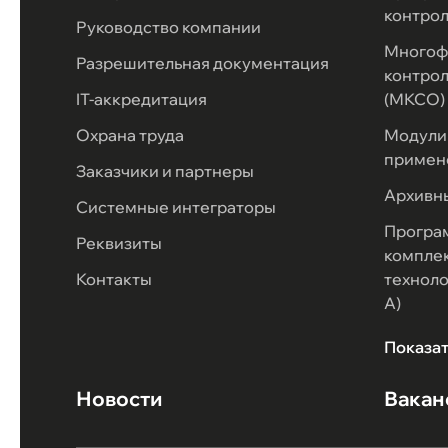
контро
Руководство компании
Многоф
Разрешительная документация
контрол
IT-аккредитация
(МКСО)
Охрана труда
Модули 
примен
Заказчики и партнеры
Архивн
Системные интеграторы
Програ
Реквизиты
комплек
Контакты
техноло
А)
Показа
Новости
Вакан