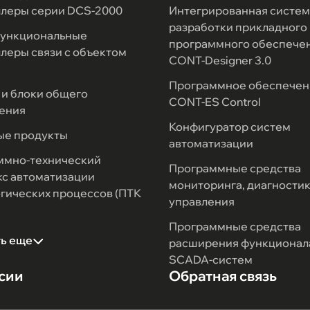
ллеры серии DCS-2000
Интегрированная систем
разработки прикладного
ункциональные
программного обеспече
леры связи с объектом
CONT-Designer 3.0
Программное обеспечен
и блоки общего
CONT-ES Control
ения
Конфигуратор систем
ые продукты
автоматизации
ммно-технический
Программные средства
с автоматизации
мониторинга, диагностик
гических процессов (ПТК
управления
Программные средства
ть еще
расширения функционал
SCADA-систем
сии
Обратная связь