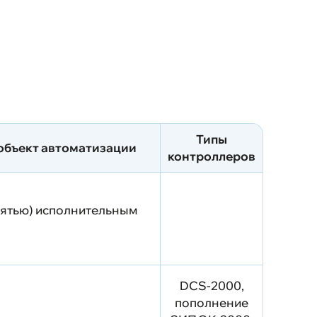
и
нные проекты
 связь
Типы
йта
объект автоматизации
контроллеров
мятью) исполнительным
Техподдержка
DCS-2000,
пополнение