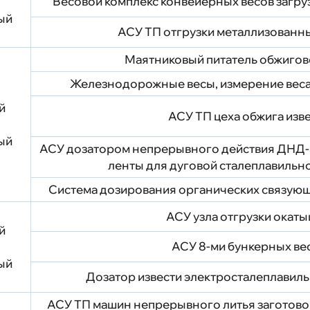
Весовой комплекс конвейерных весов загру
рый
АСУ ТП отгрузки металлизованн
Маятниковый питатель обжиго
Железнодорожные весы, измерение веса
й
АСУ ТП цеха обжига изв
рый
АСУ дозатором непрерывного действия ДНД-
ленты для дуговой сталеплавильн
Система дозирования органических связующ
АСУ узла отгрузки окат
й
АСУ 8-ми бункерных ве
рый
Дозатор извести электросталеплавиль
АСУ ТП машин непрерывного литья загото