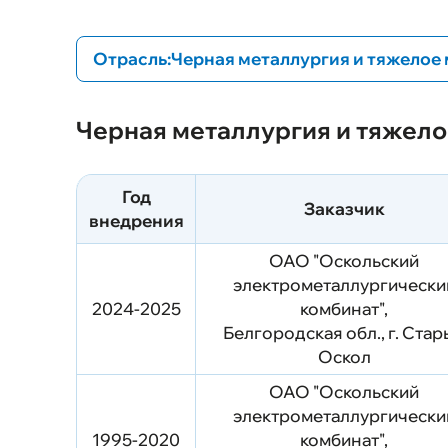
автоматического
пожаротушения (ПТК САП)
Программно-аппаратный
Отрасль:
Черная металлургия и тяжело
комплекс (ПАК) "ЭМИКОН"
Программно-аппаратный
комплекс (ПАК) "ЭВЕРЕСТ"
Черная металлургия и тяжел
Все
Нефтегазовая промышленность
Компрессорное оборудование
Атомная промышленность
Год
Черная металлургия и тяжелое машиностр
Заказчик
внедрения
Военно-промышленный комплекс
Химическая и нефтехимическая промышле
ОАО "Оскольский
Машиностроение
электрометаллургически
Коммунальное хозяйство
Пищевая промышленность
2024-2025
комбинат",
Другие отрасли
Белгородская обл., г. Ста
Оскол
ОАО "Оскольский
электрометаллургически
1995-2020
комбинат",