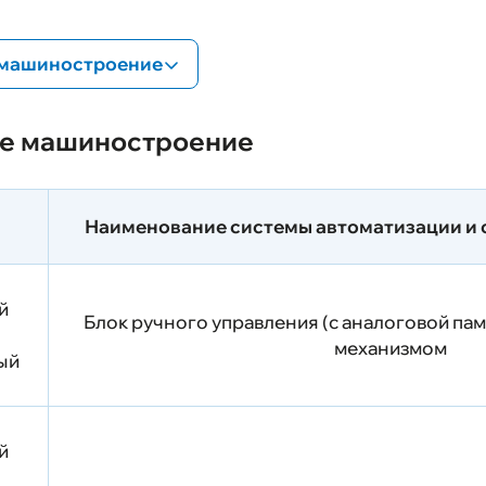
Ваканси
е машиностроение
Выполне
ое машиностроение
Обратная
Карта са
оение
Наименование системы автоматизации и 
нность
й
Блок ручного управления (с аналоговой па
механизмом
рый
й