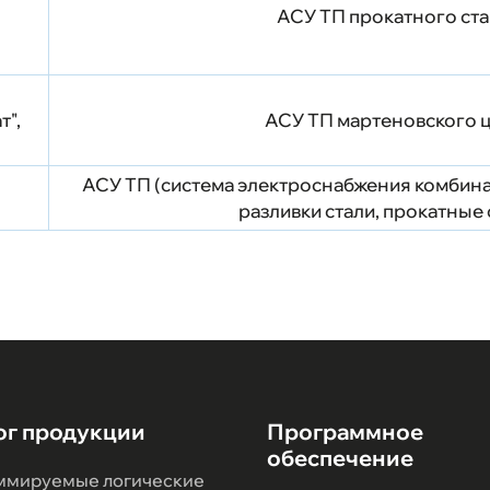
АСУ ТП прокатного ста
т",
АСУ ТП мартеновского 
АСУ ТП (система электроснабжения комбин
разливки стали, прокатные 
ог продукции
Программное
обеспечение
ммируемые логические