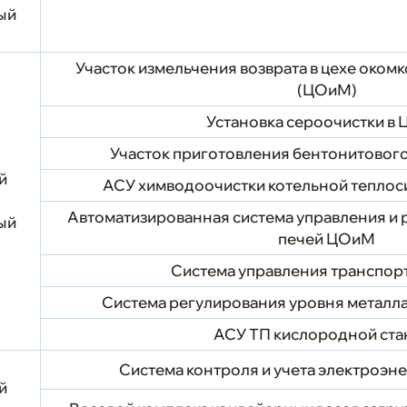
рый
Участок измельчения возврата в цехе оком
(ЦОиМ)
Установка сероочистки в
Участок приготовления бентонитовог
й
АСУ химводоочистки котельной теплоси
Автоматизированная система управления и
рый
печей ЦОиМ
Система управления транспо
Система регулирования уровня металла
АСУ ТП кислородной ста
Система контроля и учета электроэн
й