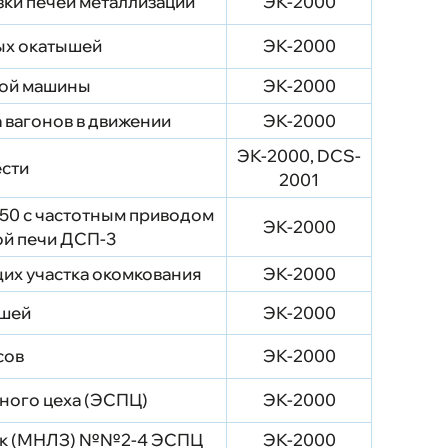
зки печей металлизации
ЭК-2000
ых окатышей
ЭК-2000
вой машины
ЭК-2000
 вагонов в движении
ЭК-2000
ЭК-2000, DCS-
ести
2001
50 с частотным приводом
ЭК-2000
ой печи ДСП-3
их участка окомкования
ЭК-2000
ышей
ЭК-2000
сов
ЭК-2000
ного цеха (ЭСПЦ)
ЭК-2000
вок (МНЛЗ) №№2-4 ЭСПЦ
ЭК-2000